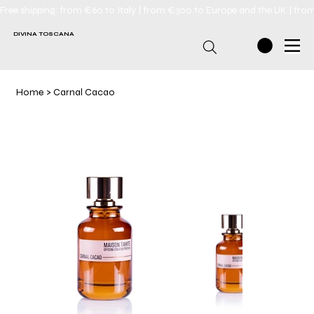
Free shipping: from €60 to Italy | from €300 to Europe and the UK | fro
DIVINA TOSCANA
Home
>
Carnal Cacao