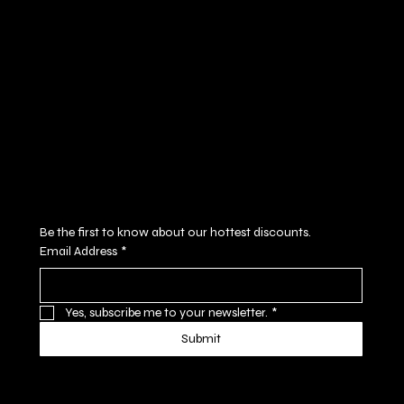
FAQ
Facebook
Terms & Conditions
Instagram
Privacy Policy
Youtube
Shipping Policy
X
Refund Policy
Cookie Policy
Accessibility Statement
Subscribe to our newsletter
Be the first to know about our hottest discounts. 
Email Address
*
Yes, subscribe me to your newsletter.
*
Submit