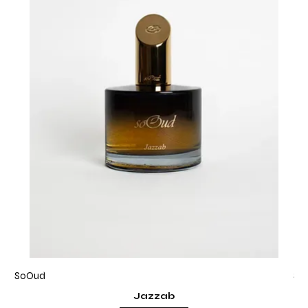
SoOud
So
Jazzab