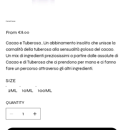
Carnal Cacao
Price
From
€8.00
Cacao e Tuberosa…Un abbinamento insolito che unisce la
carnalità della tuberosa alla sensualità golosa del cacao.
Un mix di ingredienti preziosissimi a partire dalle assolute di
Cacao e di Tuberosa che ci prendono per mano e ci fanno
fare un percorso attraverso gli altri ingredienti.
SIZE
2ML
10ML
100ML
QUANTITY