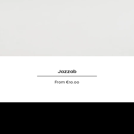
Jazzab
Sale Price
From
€10.00