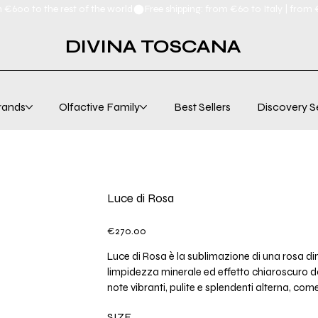
m €600 to the rest of the world
DIVINA TOSCANA
rands
Olfactive Family
Best Sellers
Discovery S
Luce di Rosa
Price
€270.00
Luce di Rosa è la sublimazione di una rosa di
limpidezza minerale ed effetto chiaroscuro dà
note vibranti, pulite e splendenti alterna, com
SIZE