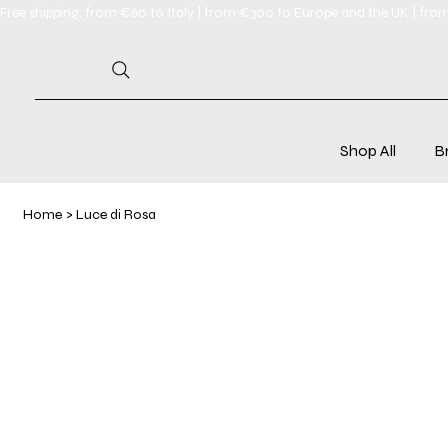
Free shipping: from €60 to Italy | from €300 to Europe and the UK | fro
Shop All
B
Home
>
Luce di Rosa