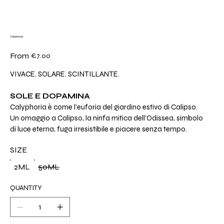
Calyphoria
Price
From
€7.00
VIVACE. SOLARE. SCINTILLANTE.
SOLE E DOPAMINA
Calyphoria è come l'euforia del giardino estivo di Calipso.
Un omaggio a Calipso, la ninfa mitica dell'Odissea, simbolo
di luce eterna, fuga irresistibile e piacere senza tempo.
SIZE
2ML
50ML
QUANTITY