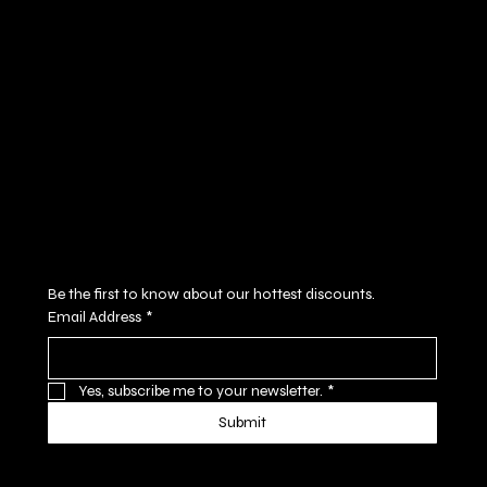
Policies
Social
FAQ
Facebook
Terms & Conditions
Instagram
Privacy Policy
Youtube
Shipping Policy
X
Refund Policy
Cookie Policy
Accessibility Statement
Subscribe to our newsletter
Be the first to know about our hottest discounts. 
Email Address
*
Yes, subscribe me to your newsletter.
*
Submit