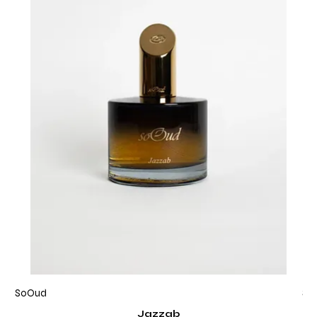
SoOud
So
Jazzab