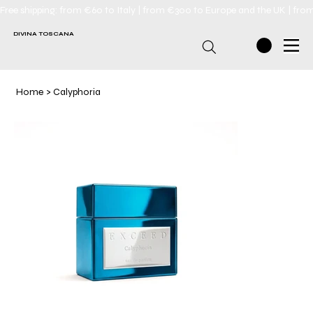
Free shipping: from €60 to Italy | from €300 to Europe and the UK | fro
DIVINA TOSCANA
Home
>
Calyphoria