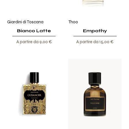
Giardini di Toscana
Thoo
Bianco Latte
Empathy
Prezzo scontato
Prezzo scontato
A partire da
9,00 €
A partire da
15,00 €