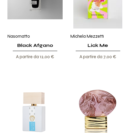
Nasomatto
Michela Mezzetti
Black Afgano
Lick Me
Prezzo scontato
Prezzo scontato
A partire da
12,00 €
A partire da
7,00 €