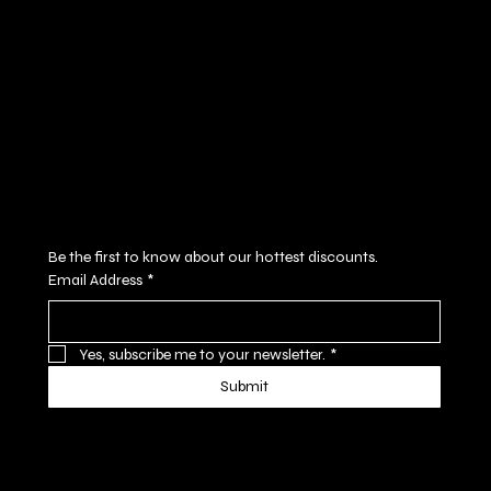
Terms & Conditions
Instagram
Privacy Policy
Youtube
Shipping Policy
X
Refund Policy
Cookie Policy
Accessibility Statement
Subscribe to our newsletter
Be the first to know about our hottest discounts. 
Email Address
*
Yes, subscribe me to your newsletter.
*
Submit