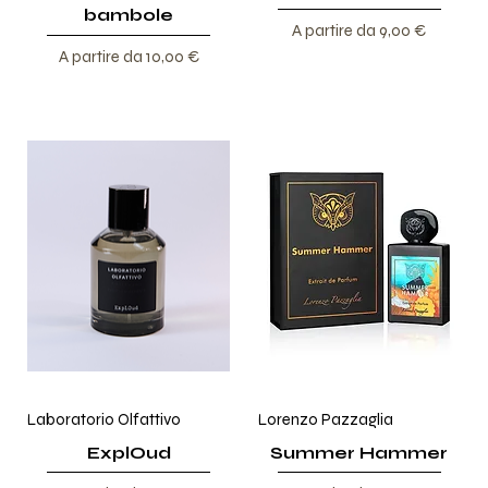
bambole
Prezzo scontato
A partire da
9,00 €
Prezzo scontato
A partire da
10,00 €
Laboratorio Olfattivo
Lorenzo Pazzaglia
ExplOud
Summer Hammer