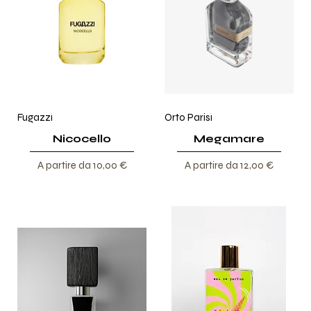
Fugazzi
Orto Parisi
Nicocello
Megamare
Prezzo scontato
Prezzo scontato
A partire da
10,00 €
A partire da
12,00 €