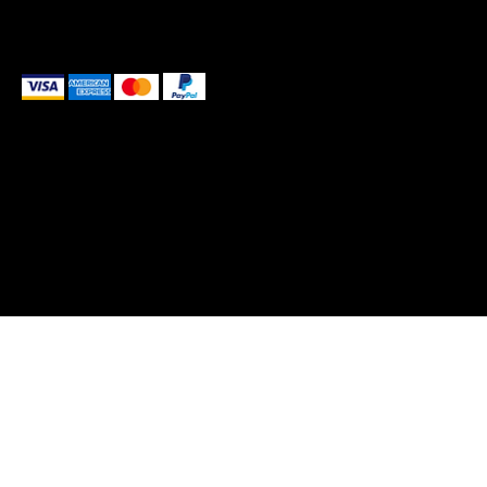
We accept the following payment methods
These payment methods are for illustrative purposes only.
Please update this section to reflect the payment
methods you actually accept, which are determined
based on the payment processor(s) integrated with your
website
© 2025 by Blank-A by KOBO STUDIO