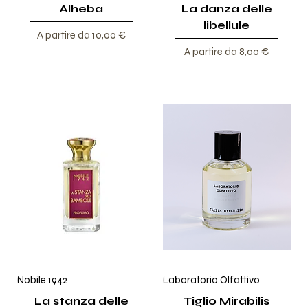
Alheba
La danza delle
libellule
Prezzo scontato
A partire da
10,00 €
Prezzo scontato
A partire da
8,00 €
Nobile 1942
Laboratorio Olfattivo
La stanza delle
Tiglio Mirabilis