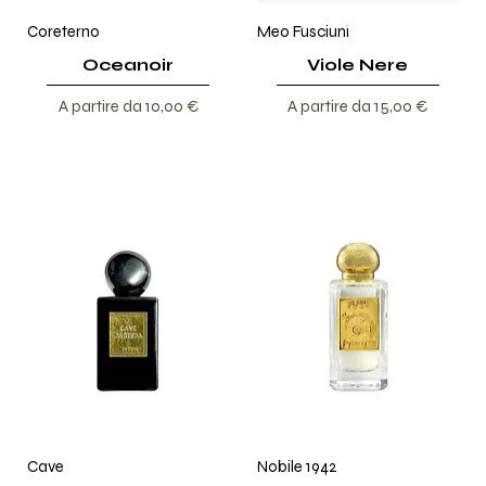
Coreterno
Meo Fusciuni
Oceanoir
Viole Nere
Prezzo scontato
Prezzo scontato
A partire da
10,00 €
A partire da
15,00 €
Cave
Nobile 1942