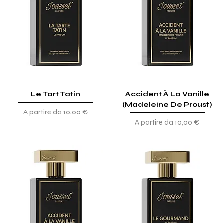
Le Tart Tatin
Accident À La Vanille
(Madeleine De Proust)
Prezzo scontato
A partire da
10,00 €
Prezzo scontato
A partire da
10,00 €