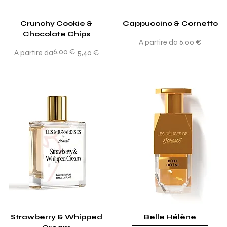
Crunchy Cookie &
Cappuccino & Cornetto
Chocolate Chips
Prezzo scontato
A partire da
6,00 €
6,00 €
Prezzo regolare
Prezzo scontato
A partire da
5,40 €
Strawberry & Whipped
Belle Hélène