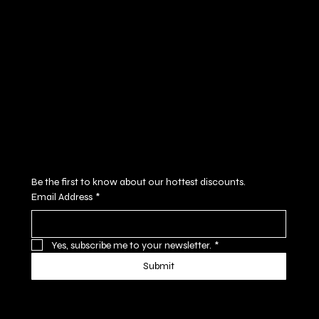
FAQ
Facebook
Terms & Conditions
Instagram
Privacy Policy
Youtube
Shipping Policy
X
Refund Policy
Cookie Policy
Accessibility Statement
Subscribe to our newsletter
Be the first to know about our hottest discounts. 
Email Address
*
Yes, subscribe me to your newsletter.
*
Submit