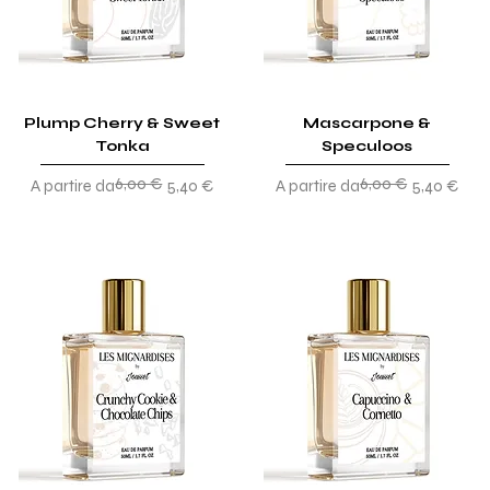
Plump Cherry & Sweet
Mascarpone &
Tonka
Speculoos
6,00 €
6,00 €
Prezzo regolare
Prezzo scontato
Prezzo regolare
Prezzo scontato
A partire da
5,40 €
A partire da
5,40 €