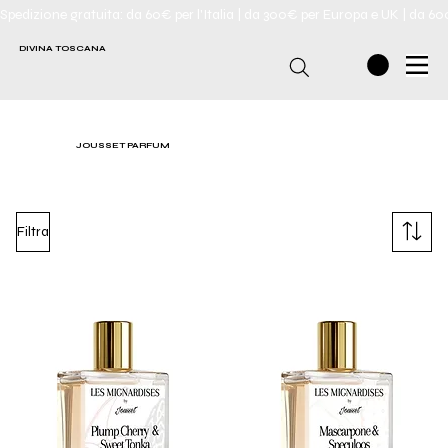
Spedizione gratuita: da 60€ per l'Italia | da 300€ per Europa e UK | da 6
DIVINA TOSCANA
JOUSSET PARFUM
Filtra