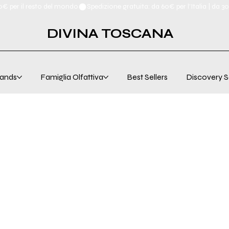
00€ per il resto del mondo
DIVINA TOSCANA
ands
Famiglia Olfattiva
Best Sellers
Discovery S