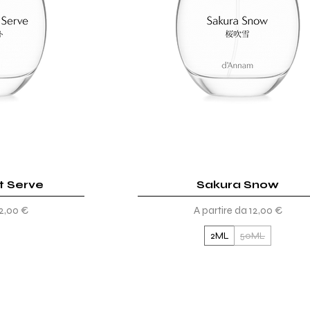
t Serve
ida
Sakura Snow
Vista rapida
tato
Prezzo scontato
12,00 €
A partire da
12,00 €
2ML
50ML