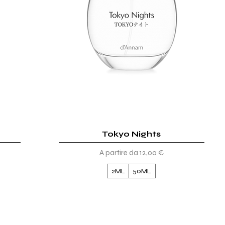
Tokyo Nights
Vista rapida
Prezzo scontato
A partire da
12,00 €
2ML
50ML