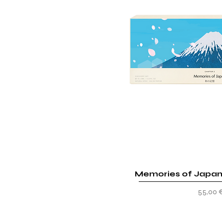
Memories of Japan
Vista rap
Prezzo
55,00 