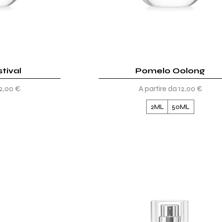
tival
ida
Pomelo Oolong
Vista rapida
tato
Prezzo scontato
12,00 €
A partire da
12,00 €
2ML
50ML