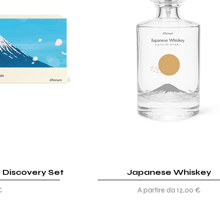
 Discovery Set
ida
Japanese Whiskey
Vista rapida
Prezzo scontato
€
A partire da
12,00 €