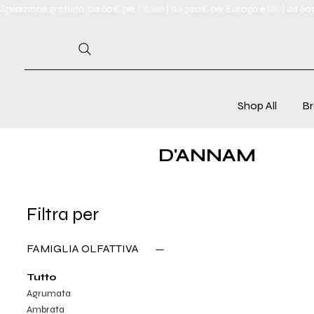
Spedizione gratuita: da 60€ per l'Italia | da 300€ per Europa e UK | da 6
Shop All
Br
D'ANNAM
Filtra per
FAMIGLIA OLFATTIVA
Tutto
Agrumata
Ambrata