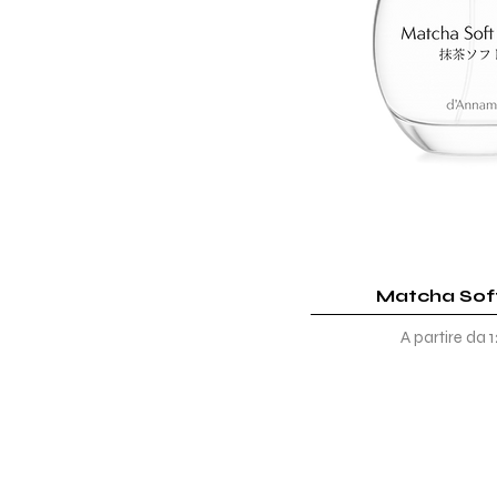
Matcha Sof
Vista rap
Prezzo scon
A partire da