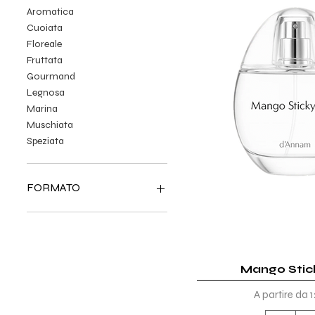
Aromatica
Cuoiata
Floreale
Fruttata
Gourmand
Legnosa
Marina
Muschiata
Speziata
FORMATO
150ML
2ML
50ML
Mango Stic
Vista rap
Prezzo scon
A partire da