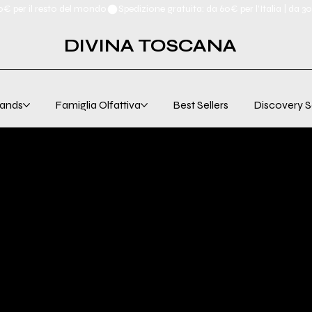
00€ per il resto del mondo
DIVINA TOSCANA
ands
Famiglia Olfattiva
Best Sellers
Discovery S
& CONDITIONS