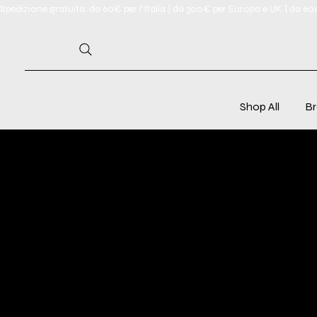
Spedizione gratuita: da 60€ per l'Italia | da 300€ per Europa e UK | da 6
Shop All
Br
TERMS 