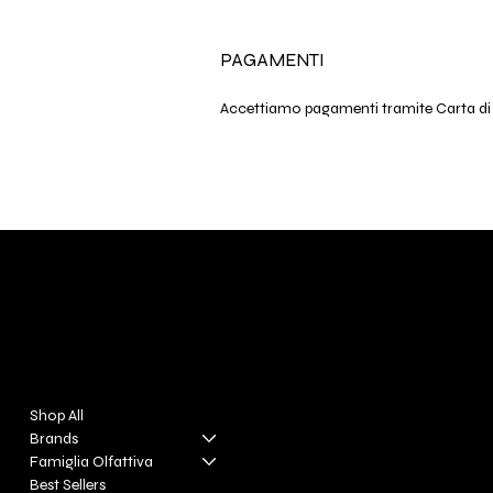
PAGAMENTI
Accettiamo pagamenti tramite Carta di 
DIVINA TOSCANA
Menu
Policies
Shop All
FAQ
Brands
Terms & Conditions
Famiglia Olfattiva
Privacy Policy
Best Sellers
Shipping Policy