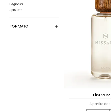
Legnosa
Speziata
FORMATO
100ML
10ML
2ML
Tierra 
Vista rap
Prezzo scont
A partire da
1