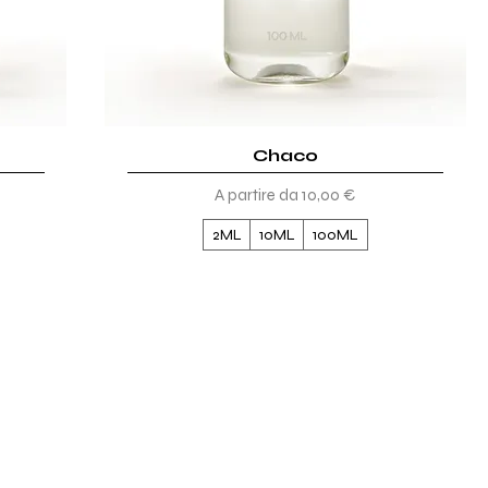
Vista rapida
Chaco
Prezzo scontato
A partire da
10,00 €
2ML
10ML
100ML