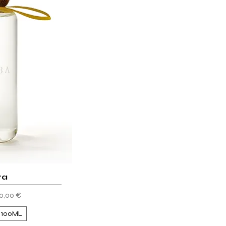
ra
ida
ato
0,00 €
100ML