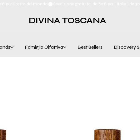
00€ per il resto del mondo
DIVINA TOSCANA
ands
Famiglia Olfattiva
Best Sellers
Discovery S