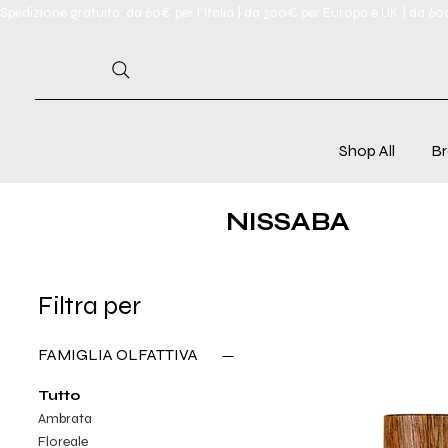
Spedizione gratuita: da 60€ per l'Italia | da 300€ per Europa e UK | da 6
Shop All
Br
NISSABA
Filtra per
FAMIGLIA OLFATTIVA
Tutto
Ambrata
Floreale