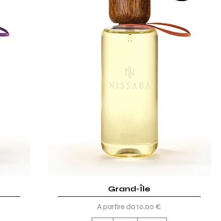
Grand-Île
Vista rapida
Prezzo scontato
A partire da
10,00 €