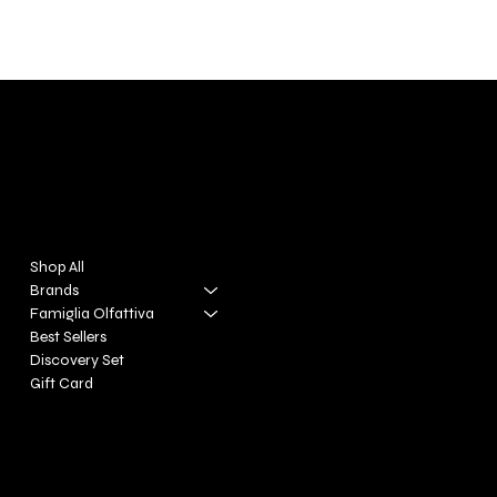
DIVINA TOSCANA
Menu
Policies
Shop All
FAQ
Brands
Terms & Conditions
Famiglia Olfattiva
Privacy Policy
Best Sellers
Shipping Policy
Discovery Set
Refund Policy
Gift Card
Cookie Policy
Accessibility Statement