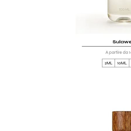
Sulawe
Vista rap
Prezzo scont
A partire da
1
2ML
10ML