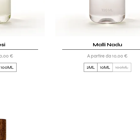
si
ida
Malli Nadu
Vista rapida
ato
Prezzo scontato
0,00 €
A partire da
10,00 €
100ML
2ML
10ML
100ML