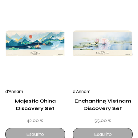
d'Annam
d'Annam
Majestic China
Enchanting Vietnam
Discovery Set
Discovery Set
Prezzo
Prezzo
42,00 €
55,00 €
Esaurito
Esaurito