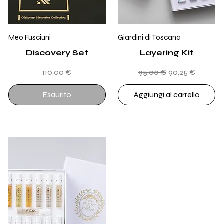
Meo Fusciuni
Giardini di Toscana
Discovery Set
Layering Kit
Prezzo
Prezzo regolare
Prezzo scontat
110,00 €
95,00 €
90,25 €
Esaurito
Aggiungi al carrello