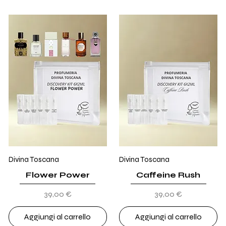
Divina Toscana
Divina Toscana
Flower Power
Caffeine Rush
Prezzo
Prezzo
39,00 €
39,00 €
Aggiungi al carrello
Aggiungi al carrello