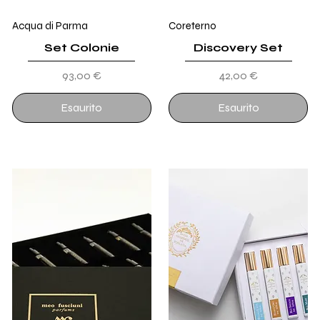
Acqua di Parma
Coreterno
Set Colonie
Discovery Set
Prezzo
Prezzo
93,00 €
42,00 €
Esaurito
Esaurito