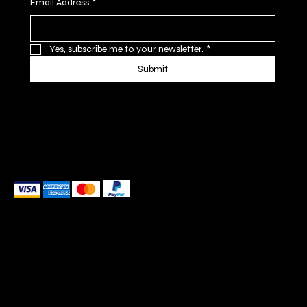
Email Address
*
Yes, subscribe me to your newsletter.
*
Submit
We accept the following payment methods
These payment methods are for illustrative purposes only.
Please update this section to reflect the payment
methods you actually accept, which are determined
based on the payment processor(s) integrated with your
website