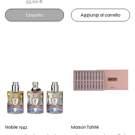
Prezzo
55,00 €
Esaurito
Aggiungi al carrello
Nobile 1942
Maison Tahité