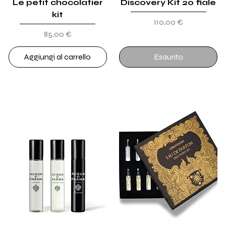
Le petit chocolatier
Discovery Kit 20 fiale
kit
Prezzo
110,00 €
Prezzo
85,00 €
Aggiungi al carrello
Esaurito