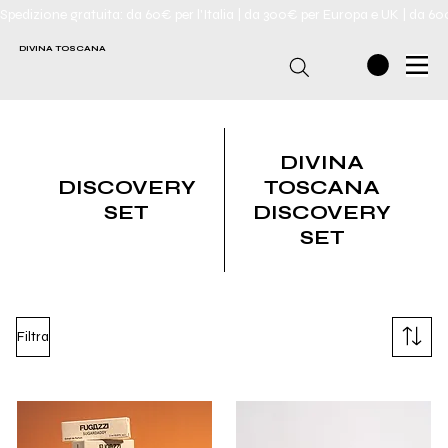
Spedizione gratuita: da 60€ per l'Italia | da 300€ per Europa e UK | da 6
DIVINA TOSCANA
DIVINA
DISCOVERY
TOSCANA
SET
DISCOVERY
SET
Filtra