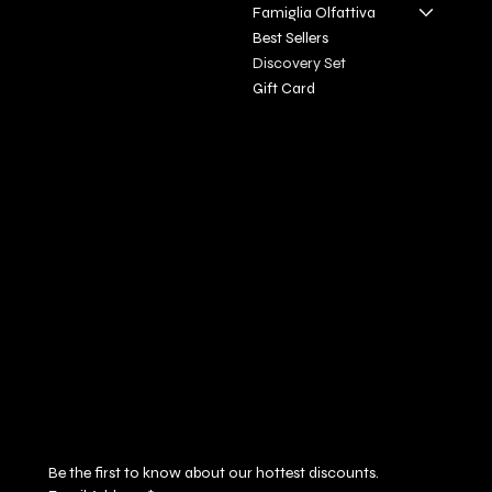
Famiglia Olfattiva
+39 3927896648
Best Sellers
info@profumeriaartisticadivi
Discovery Set
natoscan
​a.it
Gift Card
Policies
Social
FAQ
Facebook
Terms & Conditions
Instagram
Privacy Policy
Youtube
Shipping Policy
X
Refund Policy
Cookie Policy
Accessibility Statement
Subscribe to our newsletter
Be the first to know about our hottest discounts. 