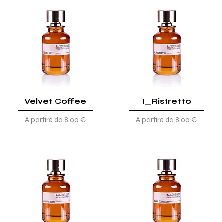
Velvet Coffee
I_Ristretto
Prezzo scontato
Prezzo scontato
A partire da
8,00 €
A partire da
8,00 €