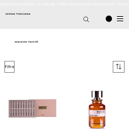
Spedizione gratuita: da 60€ per l'Italia | da 300€ per Europa e UK | da 6
DIVINA TOSCANA
MAISON TAHITÉ
Filtra