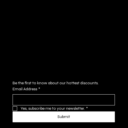
Policies
Social
FAQ
Facebook
Terms & Conditions
Instagram
Privacy Policy
Youtube
Shipping Policy
X
Refund Policy
Cookie Policy
Accessibility Statement
Subscribe to our newsletter
Be the first to know about our hottest discounts. 
Email Address
*
Yes, subscribe me to your newsletter.
*
Submit