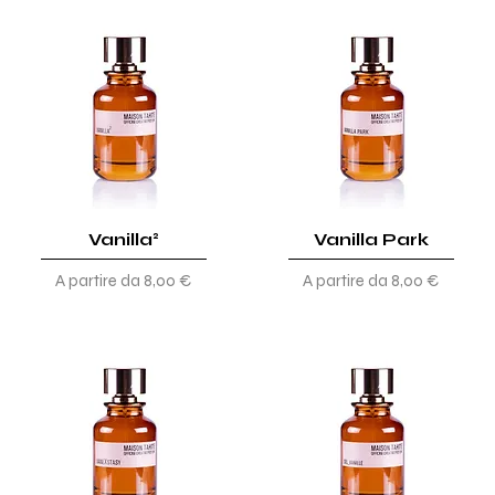
Vanilla²
Vanilla Park
Prezzo scontato
Prezzo scontato
A partire da
8,00 €
A partire da
8,00 €