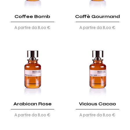
Coffee Bomb
Caffè Gourmand
Prezzo scontato
Prezzo scontato
A partire da
8,00 €
A partire da
8,00 €
Arabican Rose
Vicious Cacao
Prezzo scontato
Prezzo scontato
A partire da
8,00 €
A partire da
8,00 €