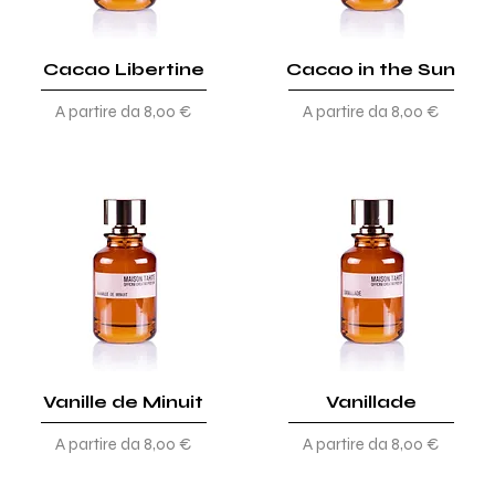
Cacao Libertine
Cacao in the Sun
Prezzo scontato
Prezzo scontato
A partire da
8,00 €
A partire da
8,00 €
Vanille de Minuit
Vanillade
Prezzo scontato
Prezzo scontato
A partire da
8,00 €
A partire da
8,00 €