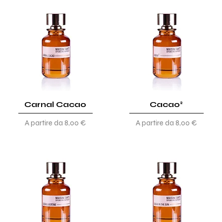
Carnal Cacao
Cacao²
Prezzo scontato
Prezzo scontato
A partire da
8,00 €
A partire da
8,00 €