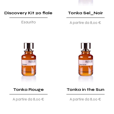
Discovery Kit 20 fiale
Tonka Sel_Noir
Esaurito
Prezzo scontato
A partire da
8,00 €
Tonka Rouge
Tonka in the Sun
Prezzo scontato
Prezzo scontato
A partire da
8,00 €
A partire da
8,00 €