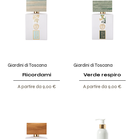
Giardini di Toscana
Giardini di Toscana
Ricordami
Verde respiro
Prezzo scontato
Prezzo scontato
A partire da
9,00 €
A partire da
9,00 €