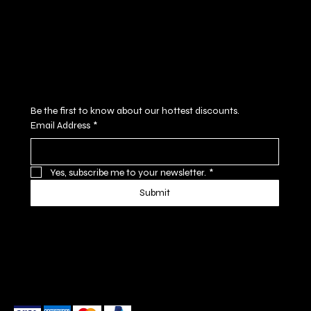
Cookie Policy
Accessibility Statement
Subscribe to our newsletter
Be the first to know about our hottest discounts. 
Email Address
*
Yes, subscribe me to your newsletter.
*
Submit
We accept the following payment methods