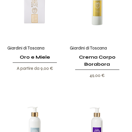
Giardini di Toscana
Giardini di Toscana
Oro e Miele
Crema Corpo
Borabora
Prezzo scontato
A partire da
9,00 €
Prezzo
49,00 €