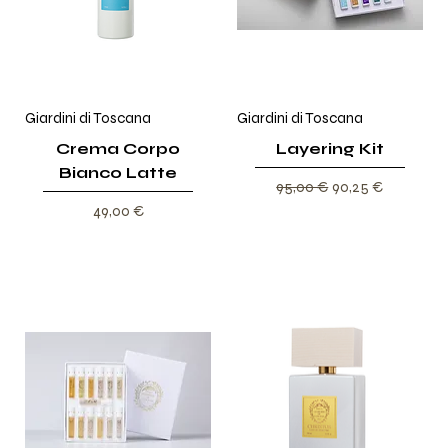
Giardini di Toscana
Giardini di Toscana
Crema Corpo
Layering Kit
Bianco Latte
Prezzo regolare
Prezzo scontato
95,00 €
90,25 €
Prezzo
49,00 €