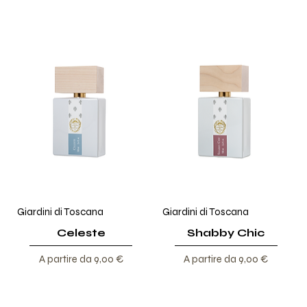
Giardini di Toscana
Giardini di Toscana
Celeste
Shabby Chic
Prezzo scontato
Prezzo scontato
A partire da
9,00 €
A partire da
9,00 €