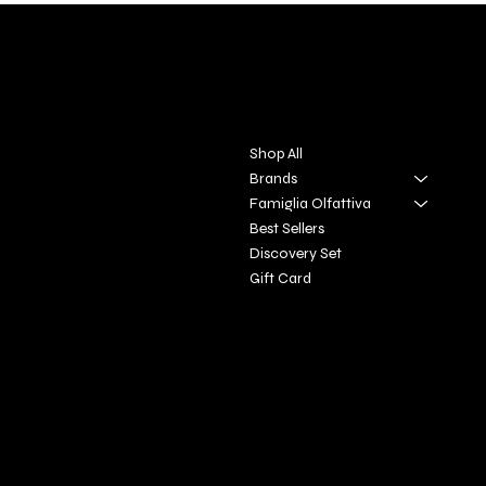
DIVINA TOSCANA
Contact
Menu
Via S. Giovanni, 31
Shop All
San Gimignano SI
Brands
Famiglia Olfattiva
+39 3927896648
Best Sellers
info@profumeriaartisticadivi
Discovery Set
natoscan
​a.it
Gift Card
Policies
Social
FAQ
Facebook
Terms & Conditions
Instagram
Privacy Policy
Youtube
Shipping Policy
X
Refund Policy