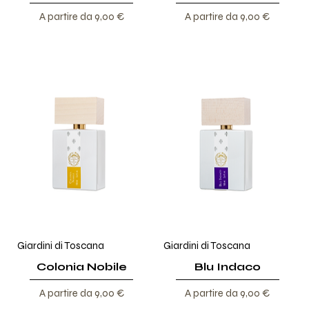
Prezzo scontato
Prezzo scontato
A partire da
9,00 €
A partire da
9,00 €
Giardini di Toscana
Giardini di Toscana
Colonia Nobile
Blu Indaco
Prezzo scontato
Prezzo scontato
A partire da
9,00 €
A partire da
9,00 €