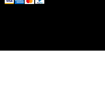
These payment methods are for illustrative purposes only.
Please update this section to reflect the payment
methods you actually accept, which are determined
based on the payment processor(s) integrated with your
website
© 2025 by Blank-A by KOBO STUDIO