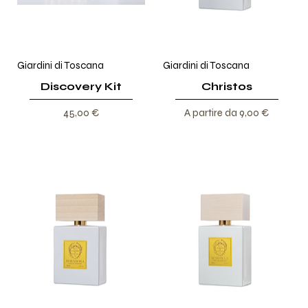
Giardini di Toscana
Giardini di Toscana
Discovery Kit
Christos
Prezzo
Prezzo scontato
45,00 €
A partire da
9,00 €