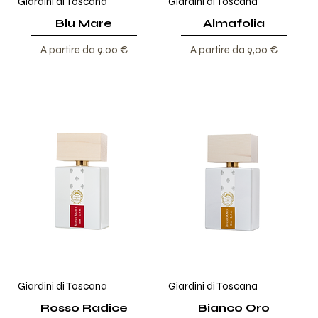
Giardini di Toscana
Giardini di Toscana
Blu Mare
Almafolia
Prezzo scontato
Prezzo scontato
A partire da
9,00 €
A partire da
9,00 €
Giardini di Toscana
Giardini di Toscana
Rosso Radice
Bianco Oro