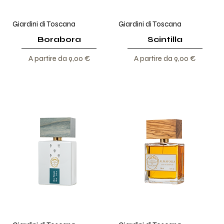
Giardini di Toscana
Giardini di Toscana
Borabora
Scintilla
Prezzo scontato
Prezzo scontato
A partire da
9,00 €
A partire da
9,00 €