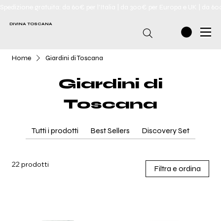
Spedizione gratuita: da 60€ per l'Italia | da 300€ per Europa e UK | da 6
DIVINA TOSCANA
Home
Giardini di Toscana
Giardini di
Toscana
Tutti i prodotti
Best Sellers
Discovery Set
22 prodotti
Filtra e ordina