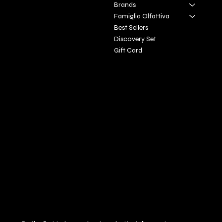
San Gimignano SI
Brands
Famiglia Olfattiva
+39 3927896648
Best Sellers
info@profumeriaartisticadivi
Discovery Set
natoscan
​a.it
Gift Card
Policies
Social
FAQ
Facebook
Terms & Conditions
Instagram
Privacy Policy
Youtube
Shipping Policy
X
Refund Policy
Cookie Policy
Accessibility Statement
Subscribe to our newsletter