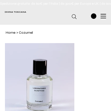
Spedizione gratuita: da 60€ per l'Italia | da 300€ per Europa e UK | da 6
DIVINA TOSCANA
Home
>
Cozumel