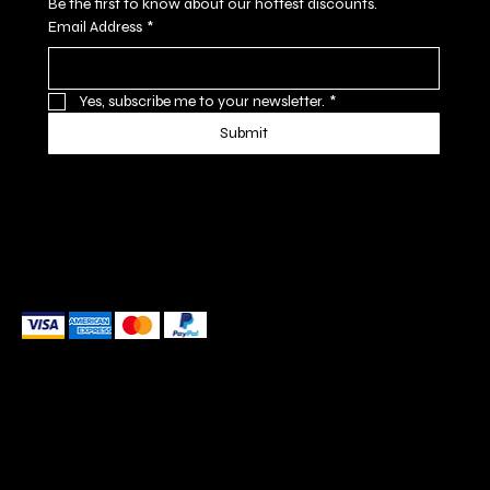
Be the first to know about our hottest discounts. 
Email Address
*
Yes, subscribe me to your newsletter.
*
Submit
We accept the following payment methods
These payment methods are for illustrative purposes only.
Please update this section to reflect the payment
methods you actually accept, which are determined
based on the payment processor(s) integrated with your
website