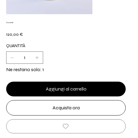
Cozumel
Prezzo
120,00 €
QUANTITÀ
Ne restano solo: 1
Aggiungi al carrello
Acquista ora