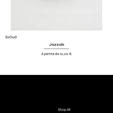
SoOud
So
Jazzab
Prezzo scontato
A partire da
10,00 €
DIVINA TOSCANA
Contact
Menu
Via S. Giovanni, 31
Shop All