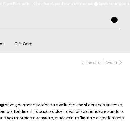
et
Gift Card
Indietro
Avanti
ragranza gourmand profonda e vellutata che si apre con succosa
per poi fondersi in tabacco dolce, fava tonka cremosa e sandalo.
una scia morbida e sensuale, piacevole, raffinata e discretamente