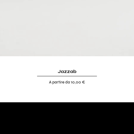
Jazzab
Prezzo scontato
A partire da
10,00 €