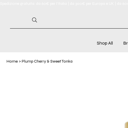
Spedizione gratuita: da 60€ per l'Italia | da 300€ per Europa e UK | da 6
Shop All
Br
Home
>
Plump Cherry & Sweet Tonka