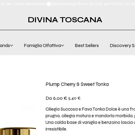
00€ per il resto del mondo
DIVINA TOSCANA
ands
Famiglia Olfattiva
Best Sellers
Discovery S
Plump Cherry & Sweet Tonka
Prezzo
Prezzo
Da
6,00 €
5,40 €
originale
scontato
Ciliegia Succosa e Fava Tonka Dolce è una f
prugna, ciliegia matura e mandorla morbida, 
Una calda base di vaniglia e benzoino lascia 
irresistibile.