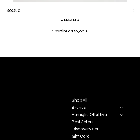
SoOud
So
Jazzab
Prezzo scontato
A partire da
10,00 €
DIVINA TOSCANA
Contact
Menu
Via S. Giovanni, 31
Shop All
San Gimignano SI
Brands
Famiglia Olfattiva
+39 3927896648
Best Sellers
info@profumeriaartisticadivi
Discovery Set
natoscan
​a.it
Gift Card