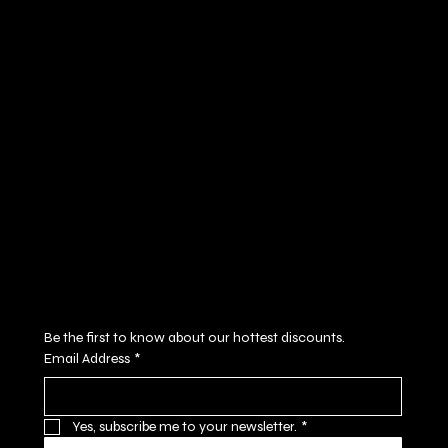
Policies
Social
FAQ
Facebook
Terms & Conditions
Instagram
Privacy Policy
Youtube
Shipping Policy
X
Refund Policy
Cookie Policy
Accessibility Statement
Subscribe to our newsletter
Be the first to know about our hottest discounts. 
Email Address
*
Yes, subscribe me to your newsletter.
*