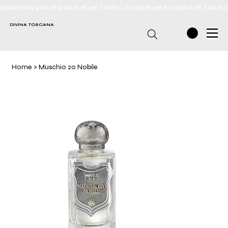
Spedizione gratuita: da 60€ per l'Italia | da 300€ per Europa e UK | da 6
DIVINA TOSCANA
Home
>
Muschio 20 Nobile