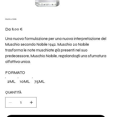
Muschio 20 Nobile
Prezzo
Da
8,00 €
Una nuova formulazione per una nuova interpretazione del
Muschio secondo Nobile 1942. Muschio 20 Nobile
trasforma le note muschiate già presenti nel suo
predecessore, Muschio Nobile, regalandogli una sfumatura
olfattiva unica.
FORMATO
2ML
10ML
75ML
QUANTITÀ