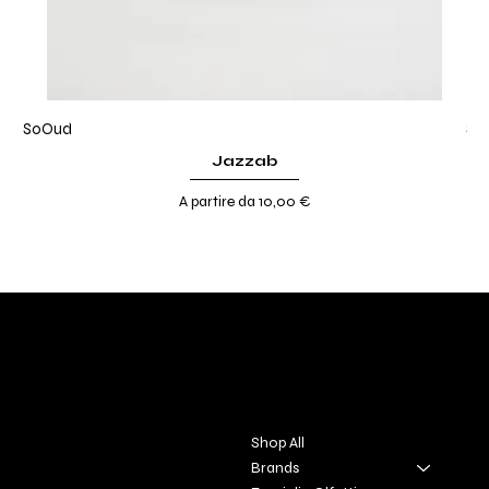
SoOud
So
Jazzab
Prezzo scontato
A partire da
10,00 €
DIVINA TOSCANA
Contact
Menu
Via S. Giovanni, 31
Shop All
San Gimignano SI
Brands