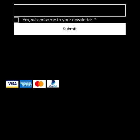
Yes, subscribe me to your newsletter.
*
Submit
We accept the following payment methods
These payment methods are for illustrative purposes only.
Please update this section to reflect the payment
methods you actually accept, which are determined
based on the payment processor(s) integrated with your
website