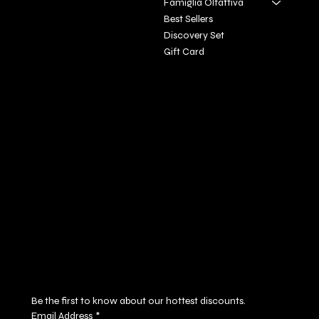
Famiglia Olfattiva
+39 3927896648
Best Sellers
info@profumeriaartisticadivi
Discovery Set
natoscan
​a.it
Gift Card
Policies
Social
FAQ
Facebook
Terms & Conditions
Instagram
Privacy Policy
Youtube
Shipping Policy
X
Refund Policy
Cookie Policy
Accessibility Statement
Subscribe to our newsletter
Be the first to know about our hottest discounts. 
Email Address
*