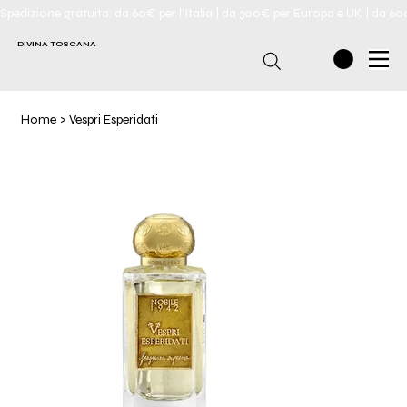
Spedizione gratuita: da 60€ per l'Italia | da 300€ per Europa e UK | da 6
DIVINA TOSCANA
Home
>
Vespri Esperidati