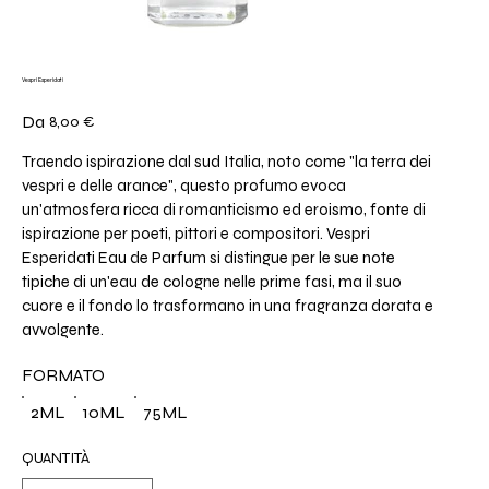
Vespri Esperidati
Prezzo
Da
8,00 €
Traendo ispirazione dal sud Italia, noto come "la terra dei
vespri e delle arance", questo profumo evoca
un'atmosfera ricca di romanticismo ed eroismo, fonte di
ispirazione per poeti, pittori e compositori. Vespri
Esperidati Eau de Parfum si distingue per le sue note
tipiche di un'eau de cologne nelle prime fasi, ma il suo
cuore e il fondo lo trasformano in una fragranza dorata e
avvolgente.
FORMATO
2ML
10ML
75ML
QUANTITÀ