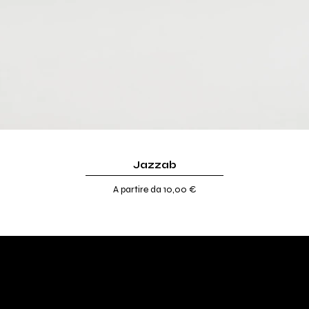
Jazzab
Prezzo scontato
A partire da
10,00 €