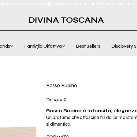
00€ per il resto del mondo
DIVINA TOSCANA
ands
Famiglia Olfattiva
Best Sellers
Discovery S
Rosso Rubino
Prezzo
Da
9,00 €
Rosso Rubino è intensità, eleganza
Un profumo che affascina fin dal primo ista
si dimentica.
FORMATO