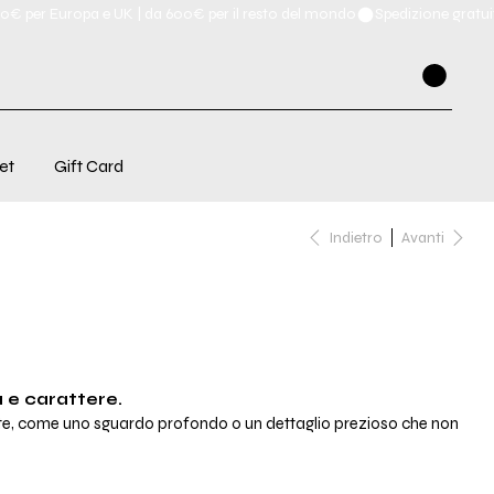
et
Gift Card
Indietro
Avanti
 e carattere.
nte, come uno sguardo profondo o un dettaglio prezioso che non