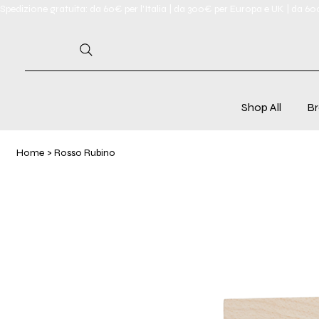
Spedizione gratuita: da 60€ per l'Italia | da 300€ per Europa e UK | da 6
Shop All
Br
Home
>
Rosso Rubino