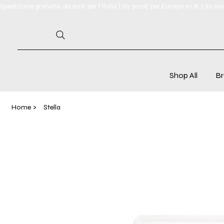
Spedizione gratuita: da 60€ per l'Italia | da 300€ per Europa e UK | da 6
Shop All
Br
Home
>
Stella