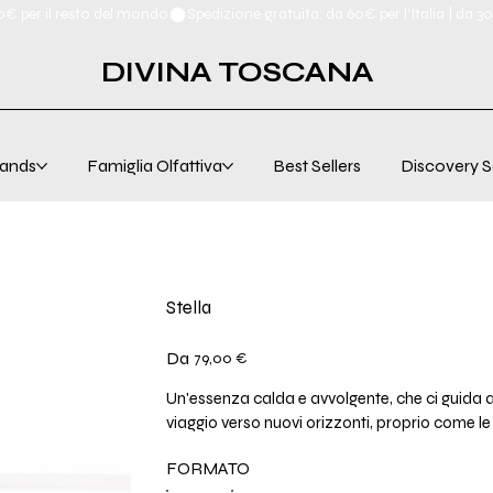
00€ per il resto del mondo
DIVINA TOSCANA
ands
Famiglia Olfattiva
Best Sellers
Discovery S
Stella
Prezzo
Da
79,00 €
Un'essenza calda e avvolgente, che ci guida at
viaggio verso nuovi orizzonti, proprio come le s
FORMATO