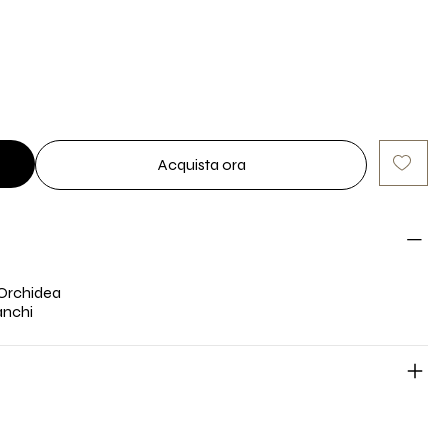
Acquista ora
 Orchidea
anchi