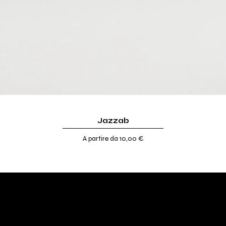
Jazzab
Prezzo scontato
A partire da
10,00 €